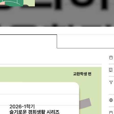




