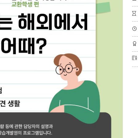


