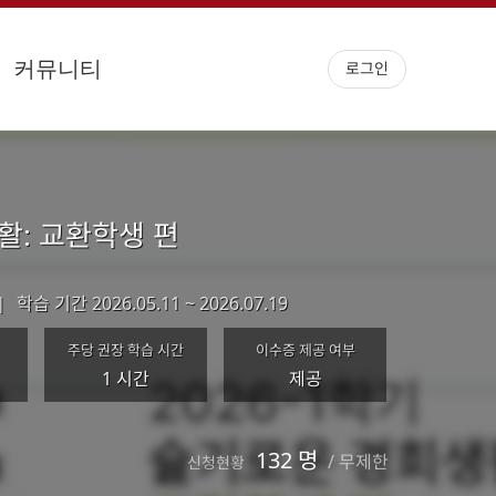
로그인
커뮤니티
생활: 교환학생 편
학습 기간
2026.05.11 ~ 2026.07.19
|
주당 권장 학습 시간
이수증 제공 여부
1 시간
제공
132 명
/
무제한
신청현황