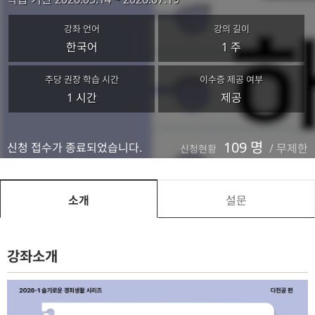
강좌 언어
강의 길이
한국어
1 주
주당 권장 학습 시간
이수증 제공 여부
1 시간
제공
109 명
신청 접수가 종료되었습니다.
/
무제한
신청현황
소개
설문
강좌소개