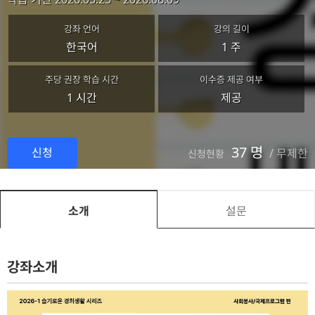
강좌 언어
강의 길이
한국어
1 주
주당 권장 학습 시간
이수증 제공 여부
1 시간
제공
37 명
신청
/
무제한
신청현황
소개
설문
강좌소개