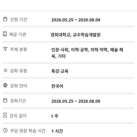

신청 기간
2026.05.25 ~ 2026.08.09

제공 기관
경희대학교, 교수학습개발원

주제 분류
인문·사회, 이학·공학, 의학·약학, 예술·체
육, 기타

강좌 유형
특강·교육

강좌 언어
한국어

강좌기간
2026.05.25 ~ 2026.08.09

강의 길이
1 주

주당 권장 학습 시간
1 시간