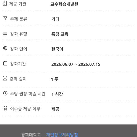

제공 기관
교수학습개발원

주제 분류
기타

강좌 유형
특강·교육

강좌 언어
한국어

강좌기간
2026.06.07 ~ 2026.07.15

강의 길이
1 주

주당 권장 학습 시간
1 시간

이수증 제공 여부
제공
경희대학교
개인정보처리방침