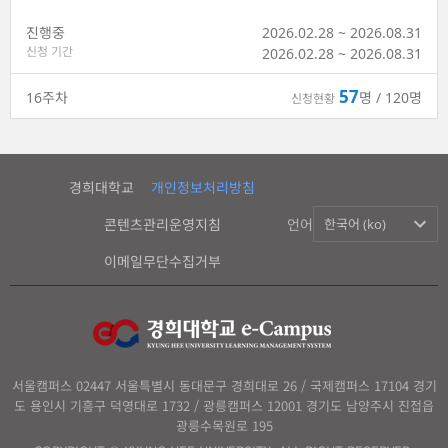
진행중
2026.02.28 ~ 2026.08.31
신청 기간
2026.02.28
~
2026.08.31
57
16
주차
명 / 120명
신청현황
경희대학교
개인정보처리방침
콘텐츠관리운영지침
언어
한국어 (ko)
이메일무단수집거부
서울캠퍼스 02447 서울특별시 동대문구 경희대로 26 / 국제캠퍼스 17104 경기
도 용인시 기흥구 덕영대로 1732 / 광릉캠퍼스 12001 경기도 남양주시 진접읍
광릉수목원로 195