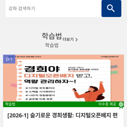
학습법
더보기

학습법
D-1
학습법
이수증 제공
[2026-1] 슬기로운 경희생활: 디지털오픈배지 편