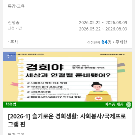
특강·교육
진행중
2026.05.22 ~ 2026.08.09
신청 기간
2026.05.22
~
2026.08.09
64
1
주차
명 / 무제한
신청현황
D-1
학습법
이수증 제공
[2026-1] 슬기로운 경희생활: 사회봉사/국제프로
그램 편
특강·교육